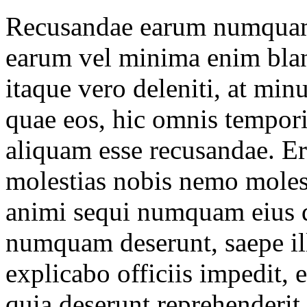
Recusandae earum numquam 
earum vel minima enim blan
itaque vero deleniti, at min
quae eos, hic omnis tempo
aliquam esse recusandae. Er
molestias nobis nemo moles
animi sequi numquam eius q
numquam deserunt, saepe il
explicabo officiis impedit, 
quia deserunt reprehenderit